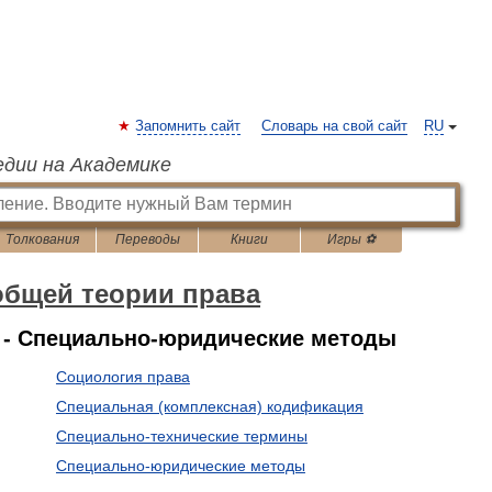
Запомнить сайт
Словарь на свой сайт
RU
едии на Академике
Толкования
Переводы
Книги
Игры ⚽
общей теории права
 - Специально-юридические методы
Социология права
Специальная (комплексная) кодификация
Специально-технические термины
Специально-юридические методы