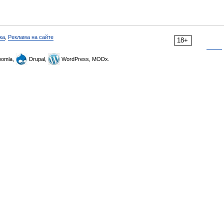
ка
,
Реклама на сайте
18+
omla,
Drupal,
WordPress, MODx.